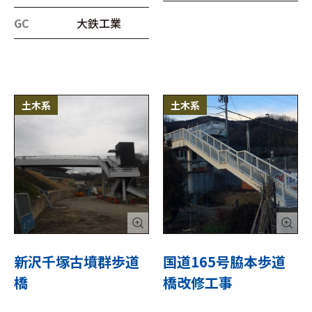
GC
大鉄工業
土木系
土木系
新沢千塚古墳群歩道
国道165号脇本歩道
橋
橋改修工事