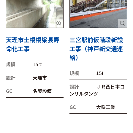
天理市土橋橋梁長寿
三宮駅前仮階段新設
命化工事
工事（神戸新交通連
絡）
規模
15ｔ
規模
15t
設計
天理市
設計
ＪＲ西日本コ
GC
名阪設備
ンサルタンツ
GC
大鉄工業