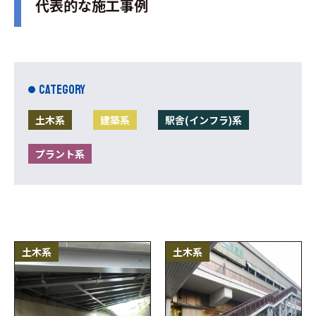
代表的な施工事例
CATEGORY
土木系
建築系
駅舎(インフラ)系
プラント系
土木系
土木系