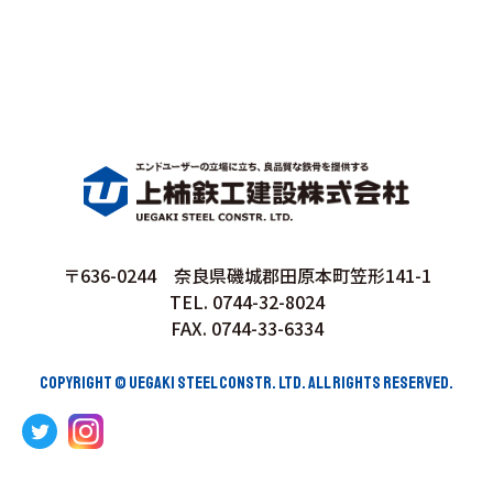
〒636-0244 奈良県磯城郡田原本町笠形141-1
TEL. 0744-32-8024
FAX. 0744-33-6334
COPYRIGHT © UEGAKI STEEL CONSTR. LTD. ALL RIGHTS RESERVED.