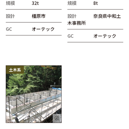
規模
32t
規模
8t
設計
橿原市
設計
奈良県中和土
木事務所
GC
オーテック
GC
オーテック
土木系