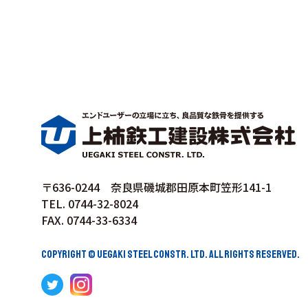
〒636-0244 奈良県磯城郡田原本町笠形141-1
TEL. 0744-32-8024
FAX. 0744-33-6334
COPYRIGHT © UEGAKI STEEL CONSTR. LTD. ALL RIGHTS RESERVED.