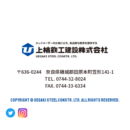
〒636-0244 奈良県磯城郡田原本町笠形141-1
TEL. 0744-32-8024
FAX. 0744-33-6334
COPYRIGHT © UEGAKI STEEL CONSTR. LTD. ALL RIGHTS RESERVED.