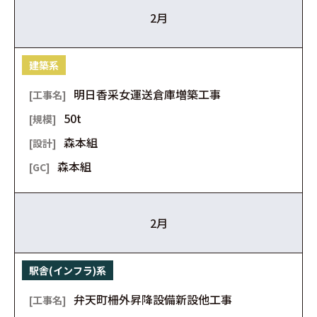
2月
建築系
明日香采女運送倉庫増築工事
50t
森本組
森本組
2月
駅舎(インフラ)系
弁天町柵外昇降設備新設他工事