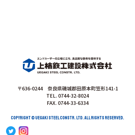
〒636-0244 奈良県磯城郡田原本町笠形141-1
TEL. 0744-32-8024
FAX. 0744-33-6334
COPYRIGHT © UEGAKI STEEL CONSTR. LTD. ALL RIGHTS RESERVED.