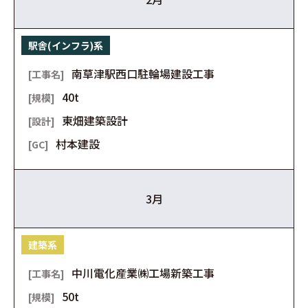
駅舎(インフラ)系
南草津駅西口駐輪場建設工事
40t
東畑建築設計
村本建設
3月
建築系
中川電化産業㈱工場新築工事
50t